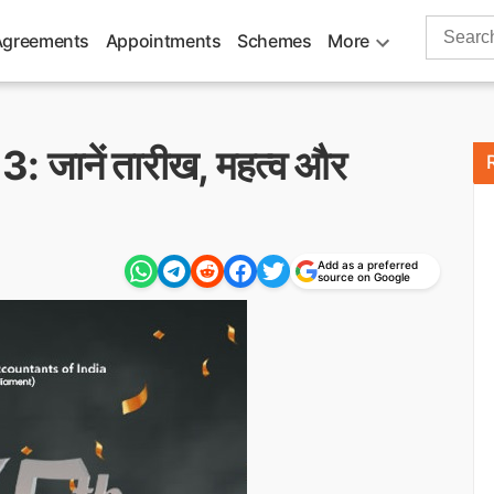
Search
Agreements
Appointments
Schemes
More
for:
023: जानें तारीख, महत्व और
Add as a preferred
source on Google