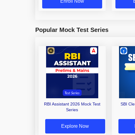
Enroll Now
Popular Mock Test Series
RBI Assistant 2026 Mock Test
SBI Cl
Series
Explore Now