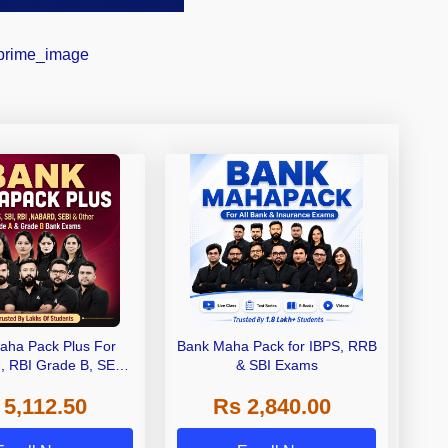
aha Pack Plus For
Bank Maha Pack for IBPS, RRB
I, RBI Grade B, SEBI
& SBI Exams
 NABARD Grade A and
 5,112.50
Rs 2,840.00
de A & Grade B Bank
Exams