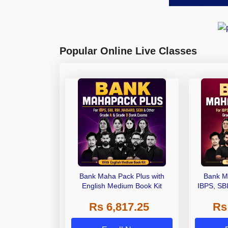
Popular Online Live Classes
Bank Maha Pack Plus with
Bank M
English Medium Book Kit
IBPS, SB
Grade A,
Rs 6,817.25
Rs
Other Gra