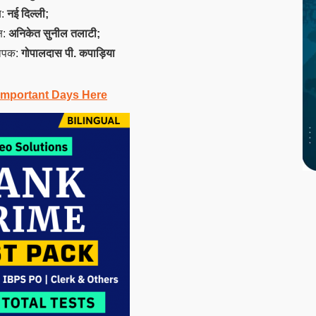
य:
नई दिल्ली;
्ष:
अनिकेत सुनील तलाटी;
्थापक:
गोपालदास पी. कपाड़िया
Important Days Here