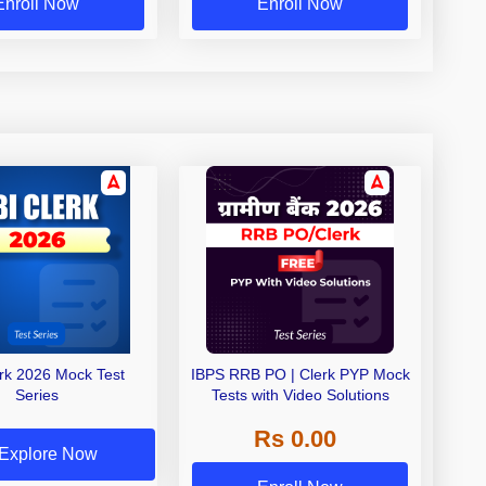
Enroll Now
Enroll Now
erk 2026 Mock Test
IBPS RRB PO | Clerk PYP Mock
Series
Tests with Video Solutions
Rs 0.00
Explore Now