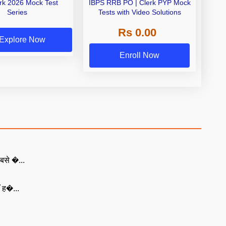
erk 2026 Mock Test
IBPS RRB PO | Clerk PYP Mock
Series
Tests with Video Solutions
Rs 0.00
Explore Now
Enroll Now
बसे �...
ँ ह�...