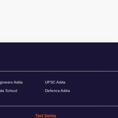
gineers Adda
UPSC Adda
da School
Defence Adda
Test Series