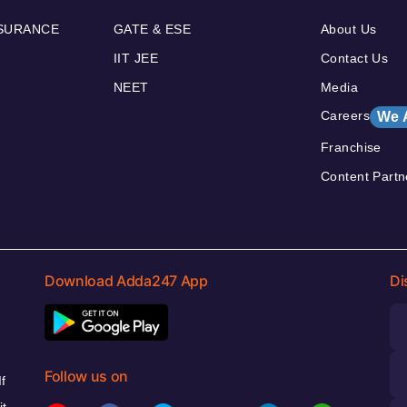
NSURANCE
GATE & ESE
About Us
IIT JEE
Contact Us
NEET
Media
Careers
We 
Franchise
Content Partn
Download Adda247 App
Di
Follow us on
f