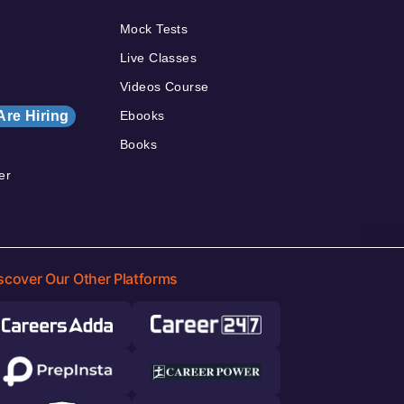
Mock Tests
Live Classes
Videos Course
Are Hiring
Ebooks
Books
er
scover Our Other Platforms