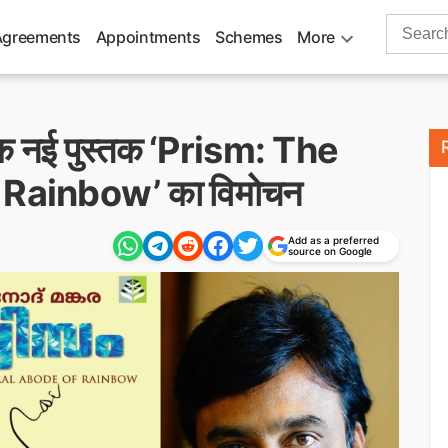
Search
Agreements
Appointments
Schemes
More
for:
 एक नई पुस्तक ‘Prism: The
Rainbow’ का विमोचन
Add as a preferred
source on Google