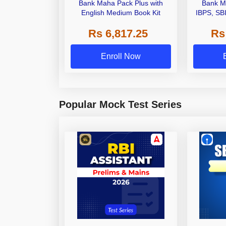
Bank Maha Pack Plus with
Bank M
English Medium Book Kit
IBPS, SB
Grade A,
Rs 6,817.25
Rs
Other Gra
Enroll Now
Popular Mock Test Series