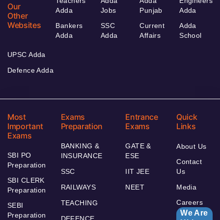
Teachers
Adda
Adda
Engineers
Our
Adda
Jobs
Punjab
Adda
Other
Websites
Bankers
SSC
Current
Adda
Adda
Adda
Affairs
School
UPSC Adda
Defence Adda
Most
Exams
Entrance
Quick
Important
Preparation
Exams
Links
Exams
BANKING &
GATE &
About Us
SBI PO
INSURANCE
ESE
Contact
Preparation
SSC
IIT JEE
Us
SBI CLERK
RAILWAYS
NEET
Media
Preparation
Careers
TEACHING
SEBI
We Are
Preparation
DEFENCE