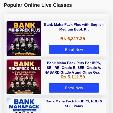
Popular Online Live Classes
Bank Maha Pack Plus with English
Medium Book Kit
Rs 6,817.25
Enroll Now
Bank Maha Pack Plus For IBPS,
SBI, RBI Grade B, SEBI Grade A,
NABARD Grade A and Other Grade
Rs 5,112.50
A & Grade B Bank Exams
Enroll Now
Bank Maha Pack for IBPS, RRB &
SBI Exams