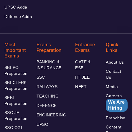
UPSC Adda
Defence Adda
Most
Exams
Entrance
Quick
Important
Preparation
Exams
Links
Exams
BANKING &
GATE &
About Us
SBI PO
INSURANCE
ESE
Contact
Preparation
SSC
IIT JEE
Us
SBI CLERK
RAILWAYS
NEET
Media
Preparation
Careers
TEACHING
SEBI
We Are
Preparation
DEFENCE
Hiring
SSC JE
ENGINEERING
Franchise
Preparation
UPSC
Content
SSC CGL