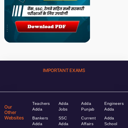
IMPORTANT EXAMS
Teachers
Adda
Adda
Engineers
Our
Adda
Jobs
Punjab
Adda
Other
Websites
Bankers
SSC
Current
Adda
Adda
Adda
Affairs
School