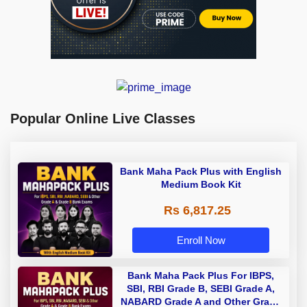
Popular Online Live Classes
Bank Maha Pack Plus with English
Medium Book Kit
Rs 6,817.25
Enroll Now
Bank Maha Pack Plus For IBPS,
SBI, RBI Grade B, SEBI Grade A,
NABARD Grade A and Other Grade