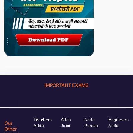
IMPORTANT EXAMS
Teachers
Adda
Adda
Engineers
Our
Adda
Jobs
Punjab
Adda
Other