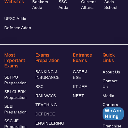
Websites
Bankers
SSC
Current
Adda
Adda
Adda
Affairs
School
UPSC Adda
Defence Adda
Most
Exams
Entrance
Quick
Important
Preparation
Exams
Links
Exams
BANKING &
GATE &
About Us
SBI PO
INSURANCE
ESE
Contact
Preparation
SSC
IIT JEE
Us
SBI CLERK
RAILWAYS
NEET
Media
Preparation
Careers
TEACHING
SEBI
We Are
Preparation
DEFENCE
Hiring
SSC JE
ENGINEERING
Franchise
Preparation