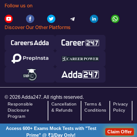
Follow us on
Discover Our Other Platforms
© 2026 Adda247. All rights reserved.
Responsible
Cancellation
Terms &
Privacy
Disclosure
& Refunds
Conditions
Policy
Program
Access 600+ Exams Mock Tests with "Test
Claim Offer
Prime" @ ₹1/Day Only!