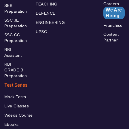
Careers
TEACHING
SEBI
We Are
Preparation
DEFENCE
Hiring
SSC JE
ENGINEERING
Franchise
Preparation
UPSC
Content
SSC CGL
Partner
Preparation
RBI
Assistant
RBI
GRADE B
Preparation
Test Series
Mock Tests
Live Classes
Videos Course
Ebooks