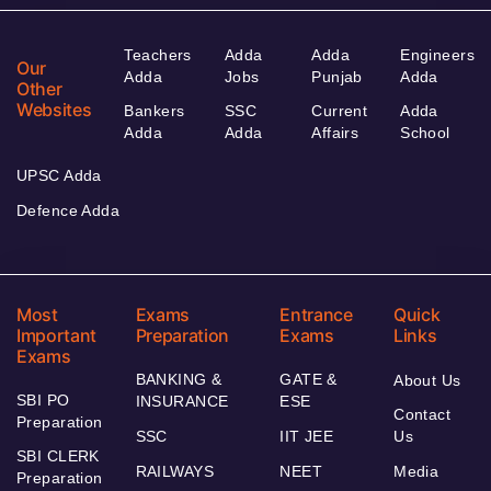
Teachers
Adda
Adda
Engineers
Our
Adda
Jobs
Punjab
Adda
Other
Websites
Bankers
SSC
Current
Adda
Adda
Adda
Affairs
School
UPSC Adda
Defence Adda
Most
Exams
Entrance
Quick
Important
Preparation
Exams
Links
Exams
BANKING &
GATE &
About Us
SBI PO
INSURANCE
ESE
Contact
Preparation
SSC
IIT JEE
Us
SBI CLERK
RAILWAYS
NEET
Media
Preparation