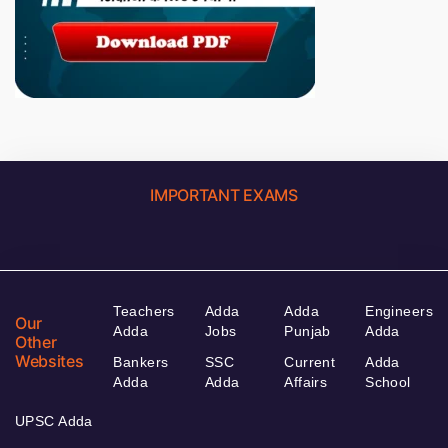
IMPORTANT EXAMS
Teachers
Adda
Adda
Engineers
Our
Adda
Jobs
Punjab
Adda
Other
Websites
Bankers
SSC
Current
Adda
Adda
Adda
Affairs
School
UPSC Adda