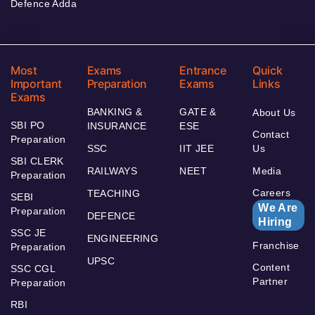
Defence Adda
Most
Exams
Entrance
Quick
Important
Preparation
Exams
Links
Exams
BANKING &
GATE &
About Us
SBI PO
INSURANCE
ESE
Contact
Preparation
SSC
IIT JEE
Us
SBI CLERK
RAILWAYS
NEET
Media
Preparation
Careers
TEACHING
SEBI
We Are
Preparation
DEFENCE
Hiring
SSC JE
ENGINEERING
Franchise
Preparation
UPSC
Content
SSC CGL
Partner
Preparation
RBI