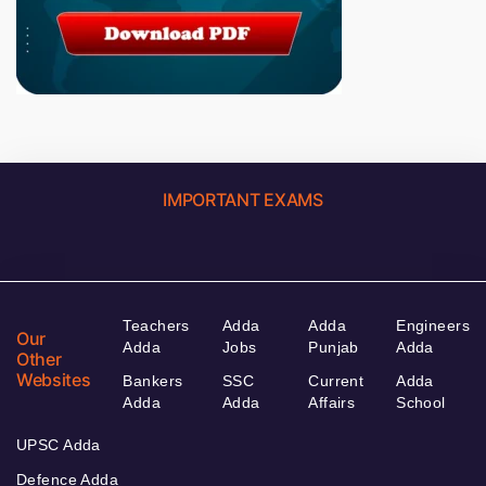
IMPORTANT EXAMS
Teachers
Adda
Adda
Engineers
Our
Adda
Jobs
Punjab
Adda
Other
Websites
Bankers
SSC
Current
Adda
Adda
Adda
Affairs
School
UPSC Adda
Defence Adda