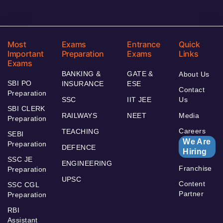
Most
Exams
Entrance
Quick
Important
Preparation
Exams
Links
Exams
BANKING &
GATE &
About Us
SBI PO
INSURANCE
ESE
Contact
Preparation
SSC
IIT JEE
Us
SBI CLERK
RAILWAYS
NEET
Media
Preparation
Careers
TEACHING
SEBI
We Are
Preparation
DEFENCE
Hiring
SSC JE
ENGINEERING
Franchise
Preparation
UPSC
Content
SSC CGL
Partner
Preparation
RBI
Assistant