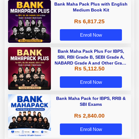
Bank Maha Pack Plus with English
Medium Book Kit
Rs 6,817.25
Enroll Now
Bank Maha Pack Plus For IBPS,
SBI, RBI Grade B, SEBI Grade A,
NABARD Grade A and Other Grade
Rs 5,112.50
A & Grade B Bank Exams
Enroll Now
Bank Maha Pack for IBPS, RRB &
SBI Exams
Rs 2,840.00
Enroll Now