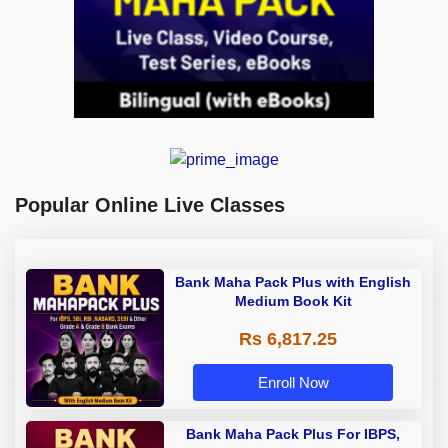
Popular Online Live Classes
Bank Maha Pack Plus with English
Medium Book Kit
Rs 6,817.25
Enroll Now
Bank Maha Pack Plus For IBPS,