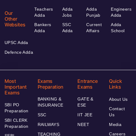
Teachers
Adda
Adda
Engineers
Our
Adda
Jobs
Punjab
Adda
Other
Websites
Bankers
SSC
Current
Adda
Adda
Adda
Affairs
School
UPSC Adda
Defence Adda
Most
Exams
Entrance
Quick
Important
Preparation
Exams
Links
Exams
BANKING &
GATE &
About Us
SBI PO
INSURANCE
ESE
Contact
Preparation
SSC
IIT JEE
Us
SBI CLERK
RAILWAYS
NEET
Media
Preparation
Careers
TEACHING
SEBI