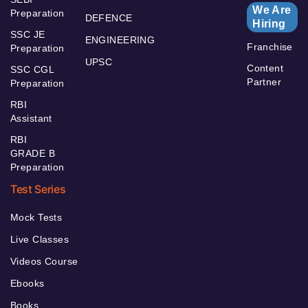
We Are
Preparation
DEFENCE
Hiring
SSC JE
ENGINEERING
Franchise
Preparation
UPSC
Content
SSC CGL
Partner
Preparation
RBI
Assistant
RBI
GRADE B
Preparation
Test Series
Mock Tests
Live Classes
Videos Course
Ebooks
Books