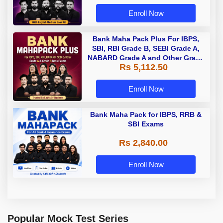
Enroll Now
Bank Maha Pack Plus For IBPS,
SBI, RBI Grade B, SEBI Grade A,
NABARD Grade A and Other Grade
Rs 5,112.50
A & Grade B Bank Exams
Enroll Now
Bank Maha Pack for IBPS, RRB &
SBI Exams
Rs 2,840.00
Enroll Now
Popular Mock Test Series