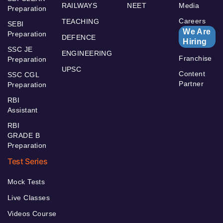
RAILWAYS
NEET
Media
Preparation
Careers
TEACHING
SEBI
We Are
Preparation
DEFENCE
Hiring
SSC JE
ENGINEERING
Franchise
Preparation
UPSC
Content
SSC CGL
Partner
Preparation
RBI
Assistant
RBI
GRADE B
Preparation
Test Series
Mock Tests
Live Classes
Videos Course