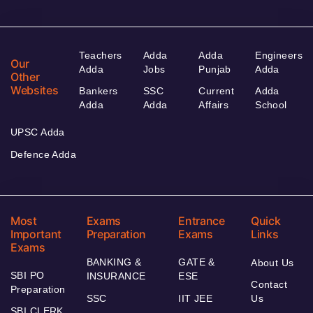
Teachers
Adda
Adda
Engineers
Our
Adda
Jobs
Punjab
Adda
Other
Websites
Bankers
SSC
Current
Adda
Adda
Adda
Affairs
School
UPSC Adda
Defence Adda
Most
Exams
Entrance
Quick
Important
Preparation
Exams
Links
Exams
BANKING &
GATE &
About Us
SBI PO
INSURANCE
ESE
Contact
Preparation
SSC
IIT JEE
Us
SBI CLERK