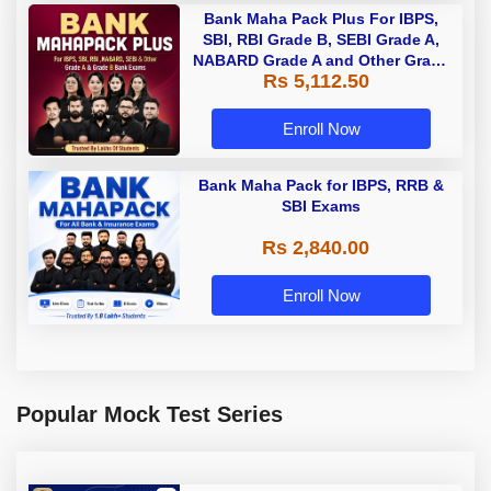
Bank Maha Pack Plus For IBPS,
SBI, RBI Grade B, SEBI Grade A,
NABARD Grade A and Other Grade
Rs 5,112.50
A & Grade B Bank Exams
Enroll Now
Bank Maha Pack for IBPS, RRB &
SBI Exams
Rs 2,840.00
Enroll Now
Popular Mock Test Series