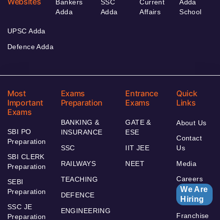
Websites
Bankers
SSC
Current
Adda
Adda
Adda
Affairs
School
UPSC Adda
Defence Adda
Most
Exams
Entrance
Quick
Important
Preparation
Exams
Links
Exams
BANKING &
GATE &
About Us
SBI PO
INSURANCE
ESE
Contact
Preparation
SSC
IIT JEE
Us
SBI CLERK
RAILWAYS
NEET
Media
Preparation
Careers
TEACHING
SEBI
We Are
Preparation
DEFENCE
Hiring
SSC JE
ENGINEERING
Franchise
Preparation