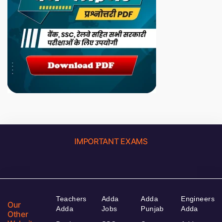
IMPORTANT EXAMS
Teachers
Adda
Adda
Engineers
Our
Adda
Jobs
Punjab
Adda
Other