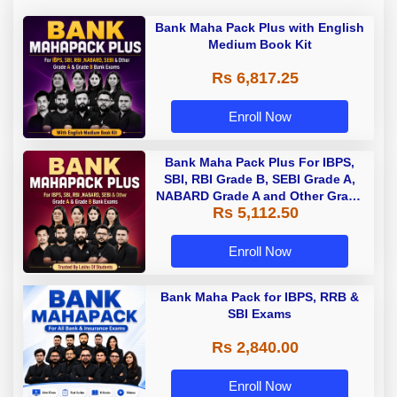
Bank Maha Pack Plus with English
Medium Book Kit
Rs 6,817.25
Enroll Now
Bank Maha Pack Plus For IBPS,
SBI, RBI Grade B, SEBI Grade A,
NABARD Grade A and Other Grade
Rs 5,112.50
A & Grade B Bank Exams
Enroll Now
Bank Maha Pack for IBPS, RRB &
SBI Exams
Rs 2,840.00
Enroll Now