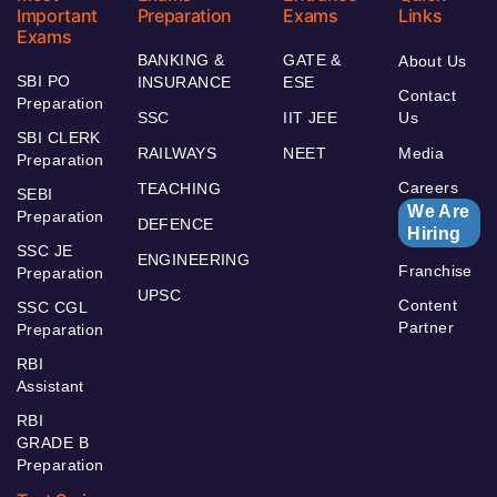
Important
Preparation
Exams
Links
Exams
BANKING &
GATE &
About Us
SBI PO
INSURANCE
ESE
Contact
Preparation
SSC
IIT JEE
Us
SBI CLERK
RAILWAYS
NEET
Media
Preparation
Careers
TEACHING
SEBI
We Are
Preparation
DEFENCE
Hiring
SSC JE
ENGINEERING
Franchise
Preparation
UPSC
Content
SSC CGL
Partner
Preparation
RBI
Assistant
RBI
GRADE B
Preparation