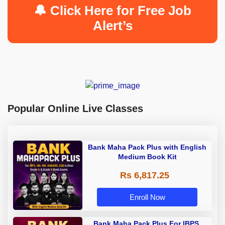
🔔 Click Here for Free Job
Alert’s
Popular Online Live Classes
Bank Maha Pack Plus with English
Medium Book Kit
Rs 6,817.25
Enroll Now
Bank Maha Pack Plus For IBPS,