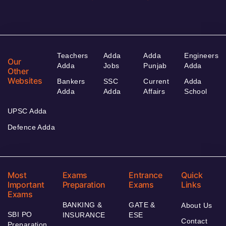
Teachers
Adda
Adda
Engineers
Our
Adda
Jobs
Punjab
Adda
Other
Websites
Bankers
SSC
Current
Adda
Adda
Adda
Affairs
School
UPSC Adda
Defence Adda
Most
Exams
Entrance
Quick
Important
Preparation
Exams
Links
Exams
BANKING &
GATE &
About Us
SBI PO
INSURANCE
ESE
Contact
Preparation