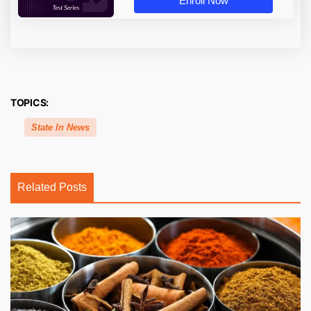
Enroll Now
TOPICS:
State In News
Related Posts