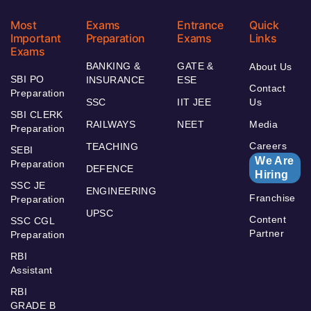
Most
Exams
Entrance
Quick
Important
Preparation
Exams
Links
Exams
BANKING &
GATE &
About Us
SBI PO
INSURANCE
ESE
Contact
Preparation
SSC
IIT JEE
Us
SBI CLERK
RAILWAYS
NEET
Media
Preparation
Careers
TEACHING
SEBI
We Are
Preparation
DEFENCE
Hiring
SSC JE
ENGINEERING
Franchise
Preparation
UPSC
Content
SSC CGL
Partner
Preparation
RBI
Assistant
RBI
GRADE B