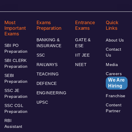
Most
Exams
Entrance
Quick
Important
Preparation
Exams
Links
Exams
BANKING &
GATE &
About Us
SBI PO
INSURANCE
ESE
Contact
Preparation
SSC
IIT JEE
Us
SBI CLERK
RAILWAYS
NEET
Media
Preparation
Careers
TEACHING
SEBI
We Are
Preparation
DEFENCE
Hiring
SSC JE
ENGINEERING
Franchise
Preparation
UPSC
Content
SSC CGL
Partner
Preparation
RBI
Assistant