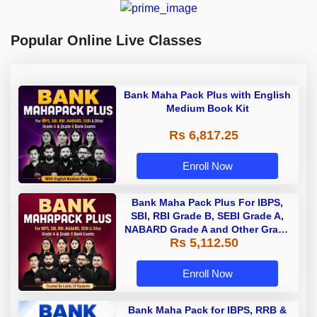
Popular Online Live Classes
Bank Maha Pack Plus with English
Medium Book Kit
Rs 6,817.25
Enroll Now
Bank Maha Pack Plus For IBPS,
SBI, RBI Grade B, SEBI Grade A,
NABARD Grade A and Other Grade
Rs 5,112.50
A & Grade B Bank Exams
Enroll Now
Bank Maha Pack for IBPS, RRB &