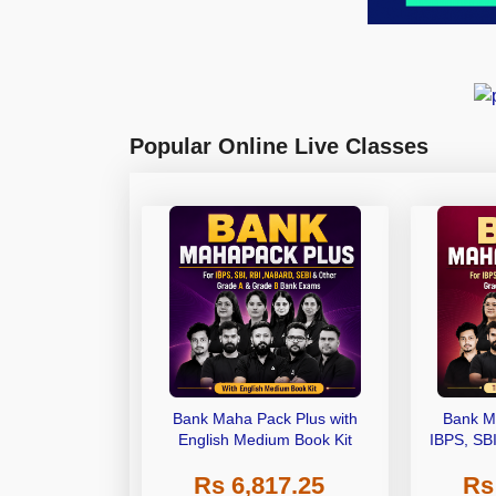
Popular Online Live Classes
Bank Maha Pack Plus with
Bank M
English Medium Book Kit
IBPS, SB
Grade A,
Rs 6,817.25
Rs
Other Gra