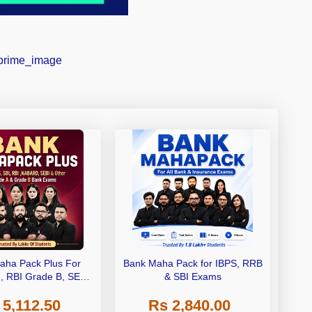
aha Pack Plus For
Bank Maha Pack for IBPS, RRB
I, RBI Grade B, SEBI
& SBI Exams
 NABARD Grade A and
 5,112.50
Rs 2,840.00
de A & Grade B Bank