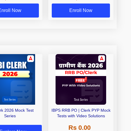
Exams
Enroll Now
Enroll Now
erk 2026 Mock Test
IBPS RRB PO | Clerk PYP Mock
Series
Tests with Video Solutions
Rs 0.00