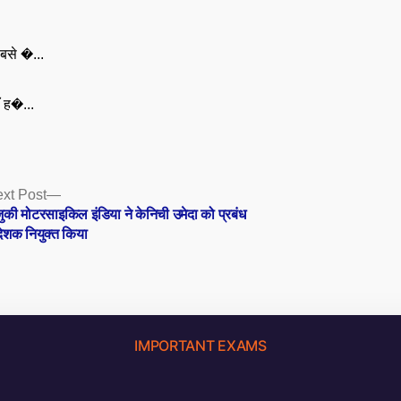
बसे �...
ँ ह�...
Next
xt Post
post:
जुकी मोटरसाइकिल इंडिया ने केनिची उमेदा को प्रबंध
देशक नियुक्त किया
IMPORTANT EXAMS