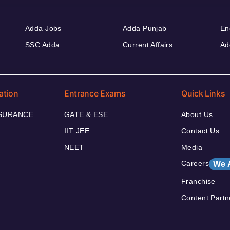
Adda Jobs
Adda Punjab
En
SSC Adda
Current Affairs
Ad
ation
Entrance Exams
Quick Links
NSURANCE
GATE & ESE
About Us
IIT JEE
Contact Us
NEET
Media
Careers
We 
Franchise
Content Partn