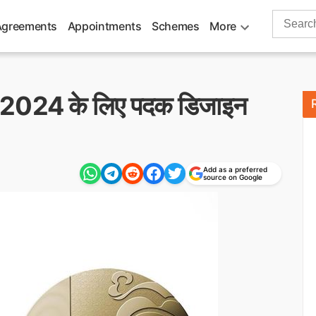
Search
Agreements
Appointments
Schemes
More
for:
वोन 2024 के लिए पदक डिजाइन
Add as a preferred
source on Google