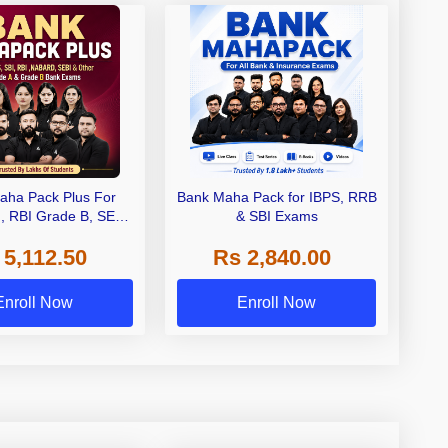
aha Pack Plus For
Bank Maha Pack for IBPS, RRB
I, RBI Grade B, SEBI
& SBI Exams
 NABARD Grade A and
 5,112.50
Rs 2,840.00
de A & Grade B Bank
Exams
Enroll Now
Enroll Now