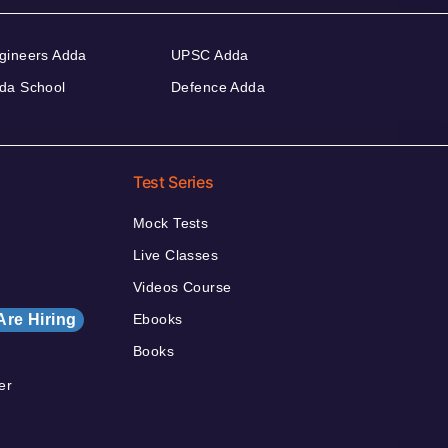
gineers Adda
UPSC Adda
da School
Defence Adda
Test Series
Mock Tests
Live Classes
Videos Course
Are Hiring
Ebooks
Books
er