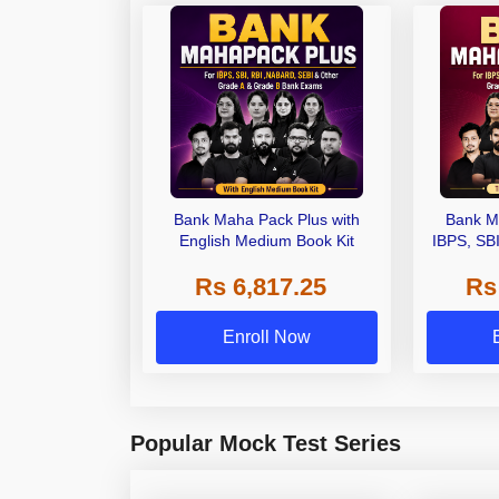
Bank Maha Pack Plus with
Bank M
English Medium Book Kit
IBPS, SB
Grade A,
Rs 6,817.25
Rs
Other Gra
Enroll Now
Popular Mock Test Series