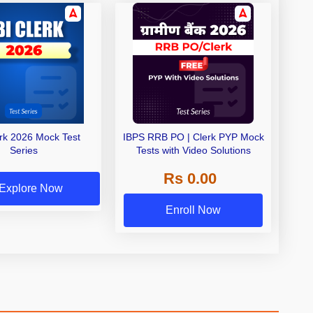
erk 2026 Mock Test
IBPS RRB PO | Clerk PYP Mock
Series
Tests with Video Solutions
Rs 0.00
Explore Now
Enroll Now