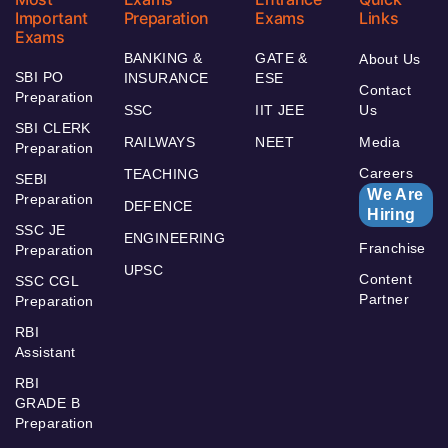
Important
Preparation
Exams
Links
Exams
BANKING &
GATE &
About Us
SBI PO
INSURANCE
ESE
Contact
Preparation
SSC
IIT JEE
Us
SBI CLERK
RAILWAYS
NEET
Media
Preparation
Careers
TEACHING
SEBI
We Are
Preparation
DEFENCE
Hiring
SSC JE
ENGINEERING
Franchise
Preparation
UPSC
Content
SSC CGL
Partner
Preparation
RBI
Assistant
RBI
GRADE B
Preparation