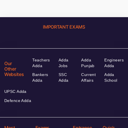
IMPORTANT EXAMS
Teachers
Adda
Adda
Engineers
Our
Adda
Jobs
Punjab
Adda
Other
Websites
Bankers
SSC
Current
Adda
Adda
Adda
Affairs
School
UPSC Adda
Defence Adda
Most
Exams
Entrance
Quick