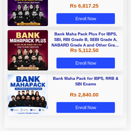
Rs 6,817.25
Enroll Now
Bank Maha Pack Plus For IBPS,
SBI, RBI Grade B, SEBI Grade A,
NABARD Grade A and Other Grade
Rs 5,112.50
A & Grade B Bank Exams
Enroll Now
Bank Maha Pack for IBPS, RRB &
SBI Exams
Rs 2,840.00
Enroll Now