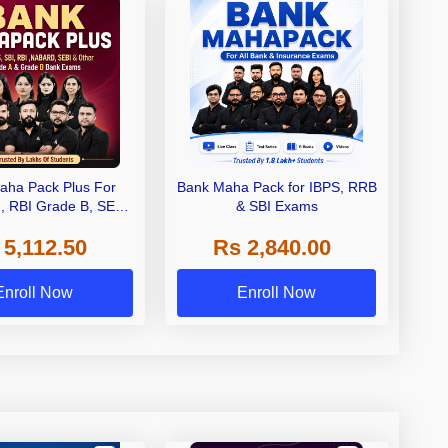
aha Pack Plus For
Bank Maha Pack for IBPS, RRB
I, RBI Grade B, SEBI
& SBI Exams
 NABARD Grade A and
 5,112.50
Rs 2,840.00
de A & Grade B Bank
Exams
Enroll Now
Enroll Now