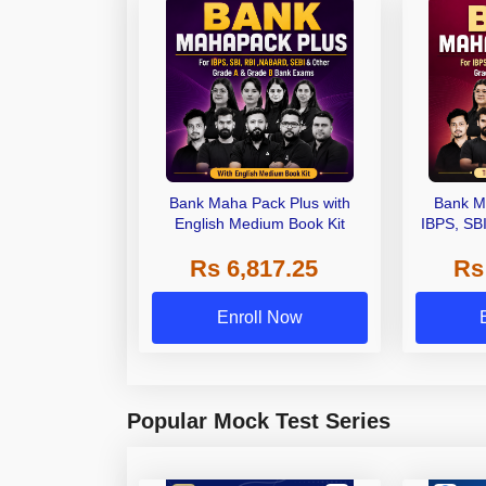
Bank Maha Pack Plus with
Bank M
English Medium Book Kit
IBPS, SB
Grade A,
Rs 6,817.25
Rs
Other Gra
Enroll Now
Popular Mock Test Series