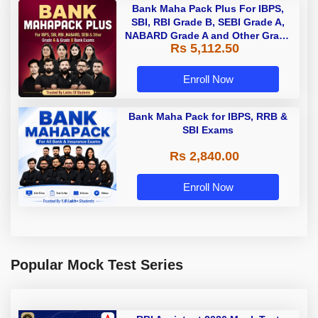
Bank Maha Pack Plus For IBPS,
SBI, RBI Grade B, SEBI Grade A,
NABARD Grade A and Other Grade
Rs 5,112.50
A & Grade B Bank Exams
Enroll Now
Bank Maha Pack for IBPS, RRB &
SBI Exams
Rs 2,840.00
Enroll Now
Popular Mock Test Series