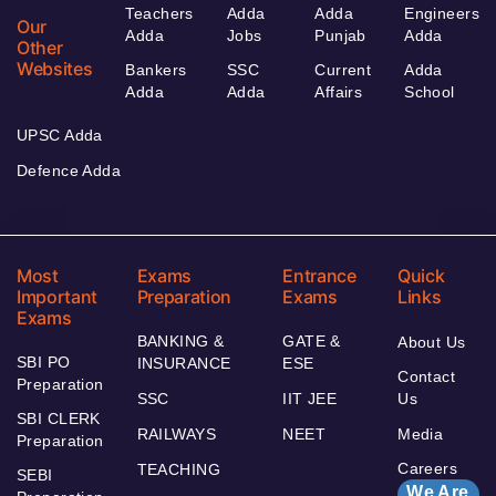
Teachers
Adda
Adda
Engineers
Our
Adda
Jobs
Punjab
Adda
Other
Websites
Bankers
SSC
Current
Adda
Adda
Adda
Affairs
School
UPSC Adda
Defence Adda
Most
Exams
Entrance
Quick
Important
Preparation
Exams
Links
Exams
BANKING &
GATE &
About Us
SBI PO
INSURANCE
ESE
Contact
Preparation
SSC
IIT JEE
Us
SBI CLERK
RAILWAYS
NEET
Media
Preparation
Careers
TEACHING
SEBI
We Are