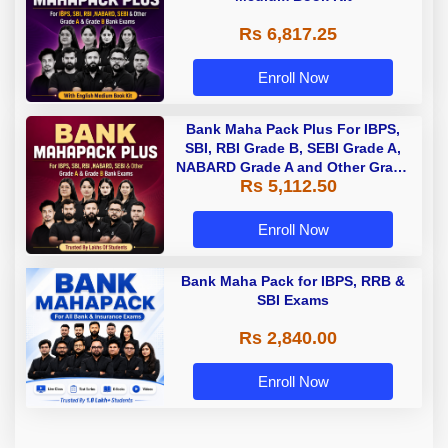
Rs 6,817.25
Enroll Now
Bank Maha Pack Plus For IBPS,
SBI, RBI Grade B, SEBI Grade A,
NABARD Grade A and Other Grade
Rs 5,112.50
A & Grade B Bank Exams
Enroll Now
Bank Maha Pack for IBPS, RRB &
SBI Exams
Rs 2,840.00
Enroll Now