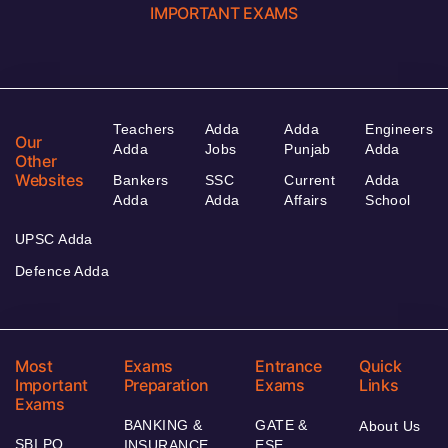
IMPORTANT EXAMS
Teachers
Adda
Adda
Engineers
Our
Adda
Jobs
Punjab
Adda
Other
Websites
Bankers
SSC
Current
Adda
Adda
Adda
Affairs
School
UPSC Adda
Defence Adda
Most
Exams
Entrance
Quick
Important
Preparation
Exams
Links
Exams
BANKING &
GATE &
About Us
SBI PO
INSURANCE
ESE