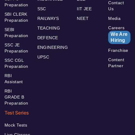
Contact
Preparation
SSC
IIT JEE
Us
SBI CLERK
RAILWAYS
NEET
Media
Preparation
Careers
TEACHING
SEBI
We Are
Preparation
DEFENCE
Hiring
SSC JE
ENGINEERING
Franchise
Preparation
UPSC
Content
SSC CGL
Partner
Preparation
RBI
Assistant
RBI
GRADE B
Preparation
Test Series
Mock Tests
Live Classes