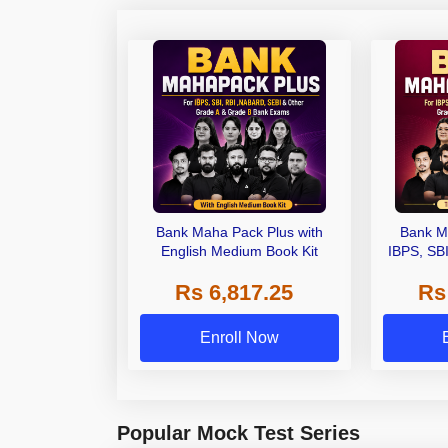
Bank Maha Pack Plus with
Bank M
English Medium Book Kit
IBPS, SB
Grade A,
Rs 6,817.25
Rs
Other Gra
Enroll Now
Popular Mock Test Series