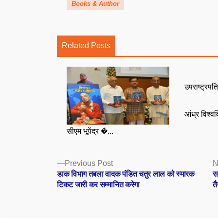
Books & Author
Related Posts
उपराष्ट्रपति
आंध्र विश्वव
सीएम भूपेंद्र �...
Posts
Previous
Previous Post
N
post:
डाक विभाग तबला वादक पंडित चतुर लाल को स्मारक
स
navigation
टिकट जारी कर सम्मानित करेगा
त