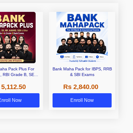
aha Pack Plus For
Bank Maha Pack for IBPS, RRB
I, RBI Grade B, SEBI
& SBI Exams
 NABARD Grade A and
 5,112.50
Rs 2,840.00
de A & Grade B Bank
Exams
Enroll Now
Enroll Now