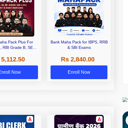
aha Pack Plus For
Bank Maha Pack for IBPS, RRB
I, RBI Grade B, SEBI
& SBI Exams
 NABARD Grade A and
 5,112.50
Rs 2,840.00
de A & Grade B Bank
Exams
Enroll Now
Enroll Now