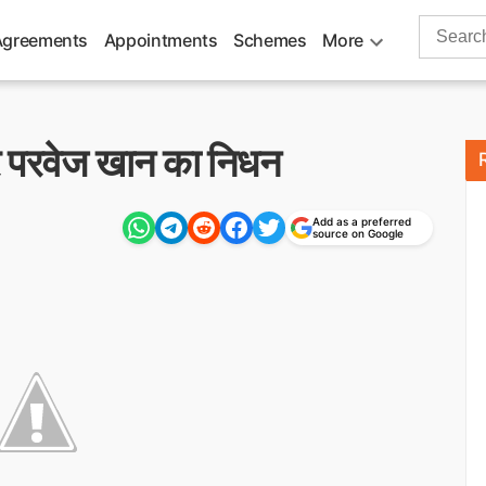
Search
Agreements
Appointments
Schemes
More
for:
टर परवेज खान का निधन
Add as a preferred
source on Google