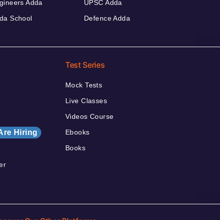
gineers Adda
UPSC Adda
da School
Defence Adda
Test Series
Mock Tests
Live Classes
Videos Course
Are Hiring
Ebooks
Books
er