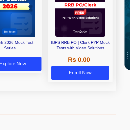
erk 2026 Mock Test
IBPS RRB PO | Clerk PYP Mock
Series
Tests with Video Solutions
Rs 0.00
Explore Now
Enroll Now