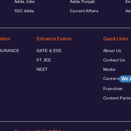
Adda Jobs
Adda Punjab
En
SSC Adda
Current Affairs
Ad
ation
Entrance Exams
Quick Links
NSURANCE
GATE & ESE
About Us
IIT JEE
Contact Us
NEET
Media
Careers
We 
Franchise
Content Partn