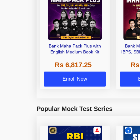
Bank Maha Pack Plus with
Bank M
English Medium Book Kit
IBPS, SB
Grade A,
Rs 6,817.25
Rs
Other Gra
Enroll Now
Popular Mock Test Series