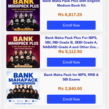
Bank Maha Pack Plus with English
Medium Book Kit
Rs 6,817.25
Enroll Now
Bank Maha Pack Plus For IBPS,
SBI, RBI Grade B, SEBI Grade A,
NABARD Grade A and Other Grade
Rs 5,112.50
A & Grade B Bank Exams
Enroll Now
Bank Maha Pack for IBPS, RRB &
SBI Exams
Rs 2,840.00
Enroll Now