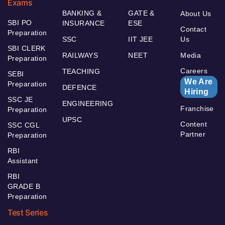
Exams
BANKING &
GATE &
About Us
SBI PO
INSURANCE
ESE
Contact
Preparation
SSC
IIT JEE
Us
SBI CLERK
RAILWAYS
NEET
Media
Preparation
Careers
TEACHING
SEBI
We Are
Preparation
DEFENCE
Hiring
SSC JE
ENGINEERING
Franchise
Preparation
UPSC
Content
SSC CGL
Partner
Preparation
RBI
Assistant
RBI
GRADE B
Preparation
Test Series