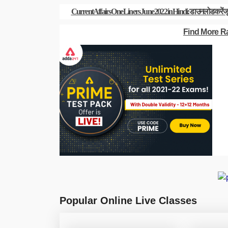
Current Affairs One Liners June 2022 in Hindi: डाउनलोड करें जून 
Find More R
Popular Online Live Classes