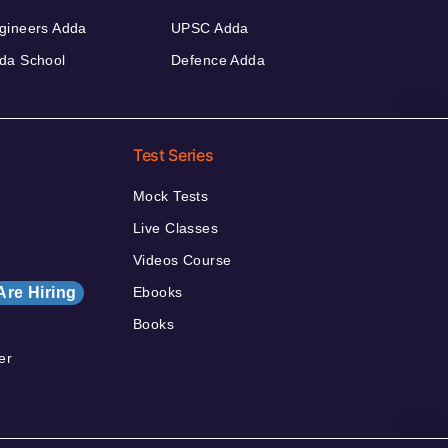
gineers Adda
UPSC Adda
da School
Defence Adda
Test Series
Mock Tests
Live Classes
Videos Course
Are Hiring
Ebooks
Books
er