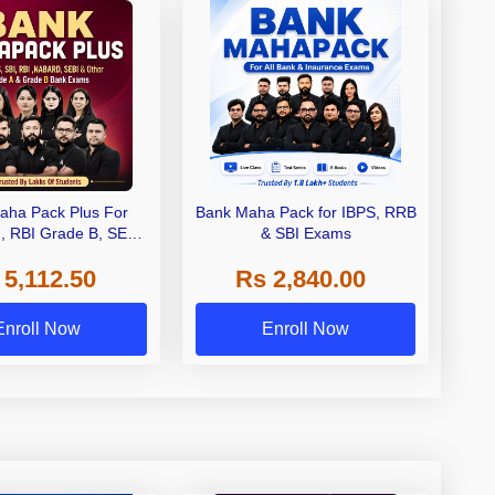
aha Pack Plus For
Bank Maha Pack for IBPS, RRB
I, RBI Grade B, SEBI
& SBI Exams
 NABARD Grade A and
 5,112.50
Rs 2,840.00
de A & Grade B Bank
Exams
Enroll Now
Enroll Now