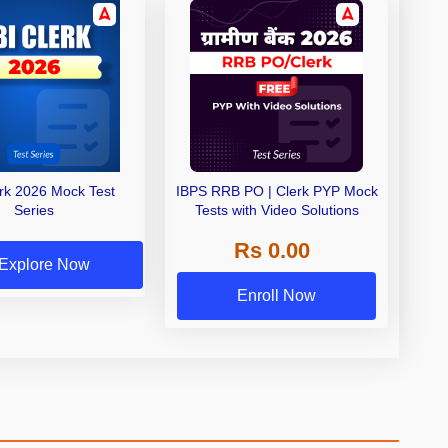
erk 2026 Mock Test
IBPS RRB PO | Clerk PYP Mock
Series
Tests with Video Solutions
Rs 0.00
Explore Now
Enroll Now