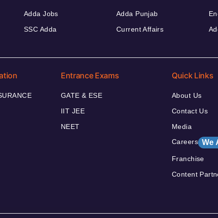
Adda Jobs
Adda Punjab
En
SSC Adda
Current Affairs
Ad
ation
Entrance Exams
Quick Links
NSURANCE
GATE & ESE
About Us
IIT JEE
Contact Us
NEET
Media
Careers
We 
Franchise
Content Partn