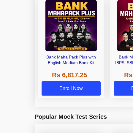
Bank Maha Pack Plus with
Bank M
English Medium Book Kit
IBPS, SB
Grade A,
Rs 6,817.25
Rs
Other Gra
Enroll Now
Popular Mock Test Series