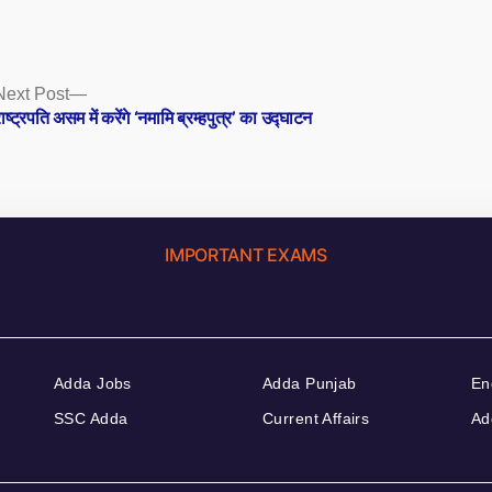
Next
Next Post
post:
ाष्ट्रपति असम में करेंगे ‘नमामि ब्रम्हपुत्र’ का उद्घाटन
IMPORTANT EXAMS
Adda Jobs
Adda Punjab
En
SSC Adda
Current Affairs
Ad