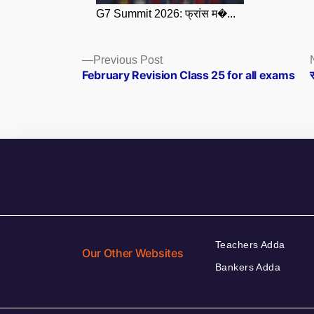
G7 Summit 2026: फ्रांस म�...
Posts
Previous
Previous Post
post:
February Revision Class 25 for all exams
र
navigation
Teachers Adda
Our Other Websites
Bankers Adda