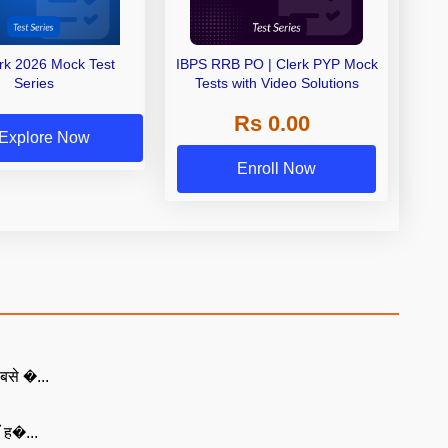
erk 2026 Mock Test
IBPS RRB PO | Clerk PYP Mock
Series
Tests with Video Solutions
Rs 0.00
Explore Now
Enroll Now
बसे �...
ँ ह�...