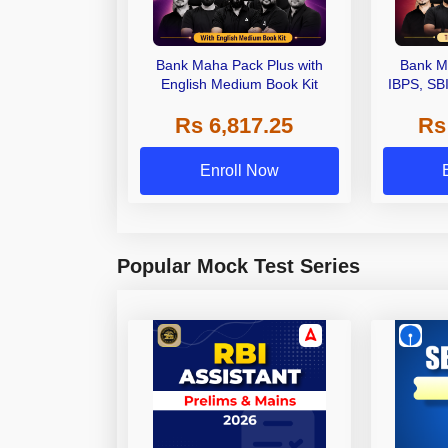
Bank Maha Pack Plus with
Bank M
English Medium Book Kit
IBPS, SB
Grade A,
Rs 6,817.25
Rs
Other Gra
Enroll Now
Popular Mock Test Series