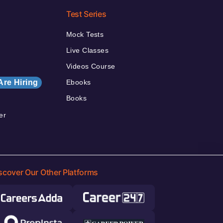
Test Series
Mock Tests
Live Classes
Videos Course
Are Hiring
Ebooks
Books
er
scover Our Other Platforms