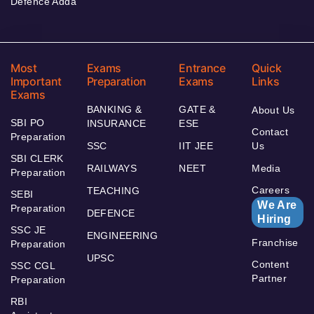
Defence Adda
Most
Exams
Entrance
Quick
Important
Preparation
Exams
Links
Exams
BANKING &
GATE &
About Us
SBI PO
INSURANCE
ESE
Contact
Preparation
SSC
IIT JEE
Us
SBI CLERK
RAILWAYS
NEET
Media
Preparation
Careers
TEACHING
SEBI
We Are
Preparation
DEFENCE
Hiring
SSC JE
ENGINEERING
Franchise
Preparation
UPSC
Content
SSC CGL
Partner
Preparation
RBI