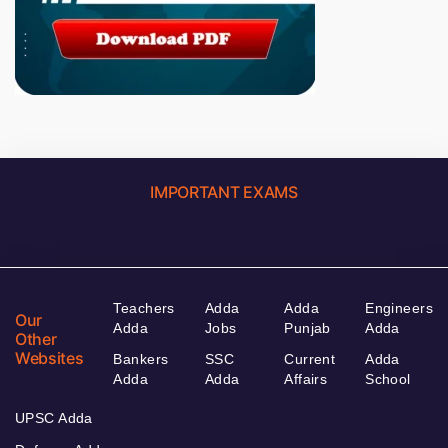
IMPORTANT EXAMS
Teachers
Adda
Adda
Engineers
Our
Adda
Jobs
Punjab
Adda
Other
Websites
Bankers
SSC
Current
Adda
Adda
Adda
Affairs
School
UPSC Adda