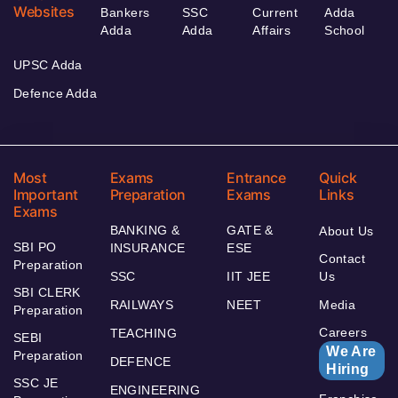
Websites
Bankers
SSC
Current
Adda
Adda
Adda
Affairs
School
UPSC Adda
Defence Adda
Most
Exams
Entrance
Quick
Important
Preparation
Exams
Links
Exams
BANKING &
GATE &
About Us
SBI PO
INSURANCE
ESE
Contact
Preparation
SSC
IIT JEE
Us
SBI CLERK
RAILWAYS
NEET
Media
Preparation
Careers
TEACHING
SEBI
We Are
Preparation
DEFENCE
Hiring
SSC JE
ENGINEERING