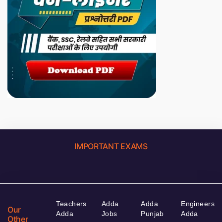
IMPORTANT EXAMS
Teachers
Adda
Adda
Engineers
Our
Adda
Jobs
Punjab
Adda
Other