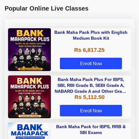
Popular Online Live Classes
Bank Maha Pack Plus with English
Medium Book Kit
Rs 6,817.25
Enroll Now
Bank Maha Pack Plus For IBPS,
SBI, RBI Grade B, SEBI Grade A,
NABARD Grade A and Other Grade
Rs 5,112.50
A & Grade B Bank Exams
Enroll Now
Bank Maha Pack for IBPS, RRB &
SBI Exams