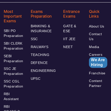
Most
Exams
Entrance
Quick
Important
Preparation
Exams
Links
Exams
BANKING &
GATE &
About Us
SBI PO
INSURANCE
ESE
Contact
Preparation
SSC
IIT JEE
Us
SBI CLERK
RAILWAYS
NEET
Media
Preparation
Careers
TEACHING
SEBI
We Are
Preparation
DEFENCE
Hiring
SSC JE
ENGINEERING
Franchise
Preparation
UPSC
Content
SSC CGL
Partner
Preparation
RBI
Assistant
RBI