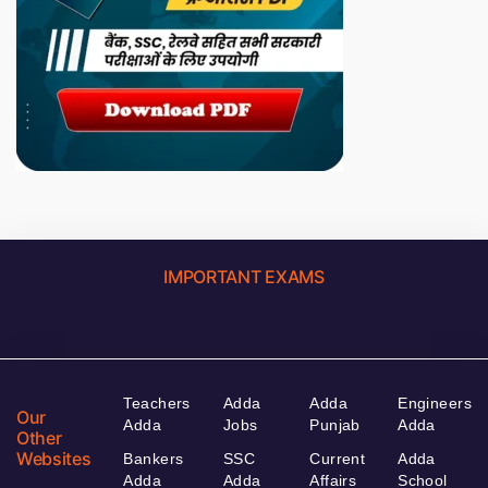
IMPORTANT EXAMS
Teachers
Adda
Adda
Engineers
Our
Adda
Jobs
Punjab
Adda
Other
Websites
Bankers
SSC
Current
Adda
Adda
Adda
Affairs
School