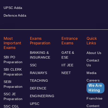
UPSC Adda
Defence Adda
Most
Exams
Entrance
Quick
Important
Preparation
Exams
Links
Exams
BANKING &
GATE &
About Us
SBI PO
INSURANCE
ESE
Contact
Preparation
SSC
IIT JEE
Us
SBI CLERK
RAILWAYS
NEET
Media
Preparation
Careers
TEACHING
SEBI
We Are
Preparation
DEFENCE
Hiring
SSC JE
ENGINEERING
Franchise
Preparation
UPSC
Content
SSC CGL