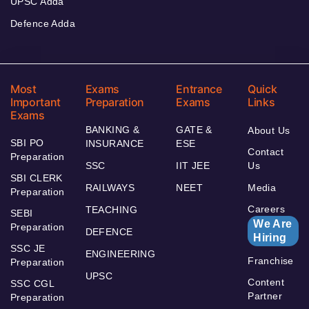
UPSC Adda
Defence Adda
Most
Exams
Entrance
Quick
Important
Preparation
Exams
Links
Exams
BANKING &
GATE &
About Us
SBI PO
INSURANCE
ESE
Contact
Preparation
SSC
IIT JEE
Us
SBI CLERK
RAILWAYS
NEET
Media
Preparation
Careers
TEACHING
SEBI
We Are
Preparation
DEFENCE
Hiring
SSC JE
ENGINEERING
Franchise
Preparation
UPSC
Content
SSC CGL
Partner
Preparation