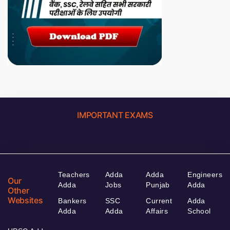
IMPORTANT EXAMS
Teachers
Adda
Adda
Engineers
Our
Adda
Jobs
Punjab
Adda
Other
Websites
Bankers
SSC
Current
Adda
Adda
Adda
Affairs
School