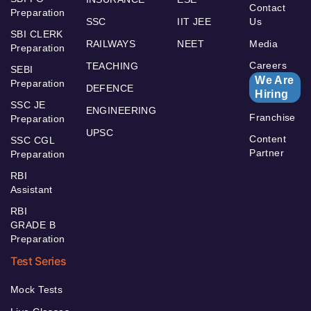
Contact
Preparation
SSC
IIT JEE
Us
SBI CLERK
RAILWAYS
NEET
Media
Preparation
Careers
TEACHING
SEBI
We Are
Preparation
DEFENCE
Hiring
SSC JE
ENGINEERING
Franchise
Preparation
UPSC
Content
SSC CGL
Partner
Preparation
RBI
Assistant
RBI
GRADE B
Preparation
Test Series
Mock Tests