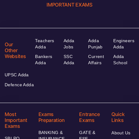
IMPORTANT EXAMS
Teachers
Adda
Adda
Engineers
Our
Adda
Jobs
Punjab
Adda
Other
Websites
Bankers
SSC
Current
Adda
Adda
Adda
Affairs
School
UPSC Adda
Defence Adda
Most
Exams
Entrance
Quick
Important
Preparation
Exams
Links
Exams
BANKING &
GATE &
About Us
SBI PO
INSURANCE
ESE