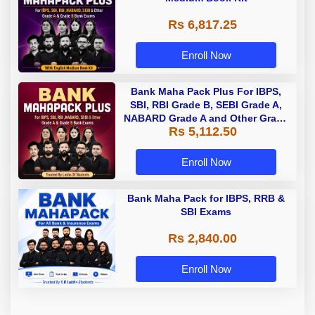
Rs 6,817.25
Enroll Now
Bank Maha Pack Plus For IBPS,
SBI, RBI Grade B, SEBI Grade A,
NABARD Grade A and Other Grade
Rs 5,112.50
A & Grade B Bank Exams
Enroll Now
Bank Maha Pack for IBPS, RRB &
SBI Exams
Rs 2,840.00
Enroll Now