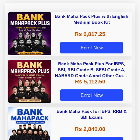
Bank Maha Pack Plus with English
Medium Book Kit
Rs 6,817.25
Enroll Now
Bank Maha Pack Plus For IBPS,
SBI, RBI Grade B, SEBI Grade A,
NABARD Grade A and Other Grade
Rs 5,112.50
A & Grade B Bank Exams
Enroll Now
Bank Maha Pack for IBPS, RRB &
SBI Exams
Rs 2,840.00