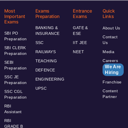
Most
Exams
Entrance
Quick
Important
Preparation
Exams
Links
Exams
BANKING &
GATE &
About Us
SBI PO
INSURANCE
ESE
Contact
Preparation
SSC
IIT JEE
Us
SBI CLERK
RAILWAYS
NEET
Media
Preparation
Careers
TEACHING
SEBI
We Are
Preparation
DEFENCE
Hiring
SSC JE
ENGINEERING
Franchise
Preparation
UPSC
Content
SSC CGL
Partner
Preparation
RBI
Assistant
RBI
GRADE B