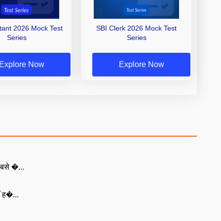
stant 2026 Mock Test
SBI Clerk 2026 Mock Test
Series
Series
Explore Now
Explore Now
बसे �...
ँ ह�...