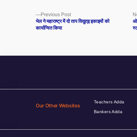
Posts
Previous
Previous Post
N
post:
भेल ने महाराष्ट्र में दो ताप विद्युत्इ इकाइयों को
ओए
navigation
कार्यान्वित किया
स्
Teachers Adda
Our Other Websites
Bankers Adda