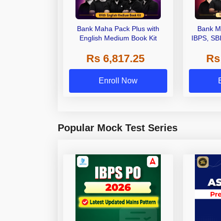
Bank Maha Pack Plus with
Bank M
English Medium Book Kit
IBPS, SB
Grade A,
Rs 6,817.25
Rs
Other Gra
Enroll Now
Popular Mock Test Series