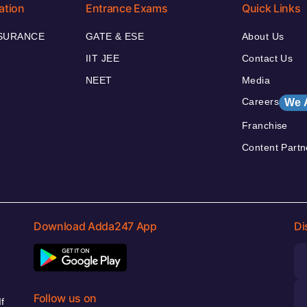
ation
Entrance Exams
Quick Links
NSURANCE
GATE & ESE
About Us
IIT JEE
Contact Us
NEET
Media
Careers
We 
Franchise
Content Partn
Download Adda247 App
Di
Follow us on
f