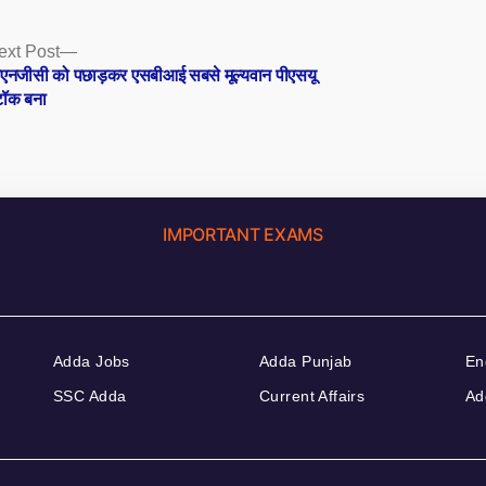
Next
ext Post
post:
नजीसी को पछाड़कर एसबीआई सबसे मूल्यवान पीएसयू
टॉक बना
IMPORTANT EXAMS
Adda Jobs
Adda Punjab
En
SSC Adda
Current Affairs
Ad