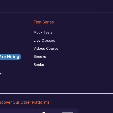
Test Series
Mock Tests
Live Classes
Videos Course
Are Hiring
Ebooks
Books
er
scover Our Other Platforms