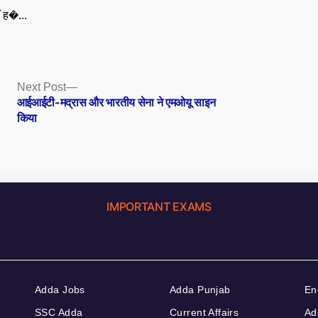
ँ ह�...
Next
Next Post
post:
आईआईटी-मद्रास और भारतीय सेना ने एमओयू साइन
किया
IMPORTANT EXAMS
Adda Jobs
Adda Punjab
En
SSC Adda
Current Affairs
Ad