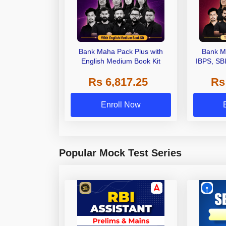
Bank Maha Pack Plus with
Bank M
English Medium Book Kit
IBPS, SB
Grade A,
Rs 6,817.25
Rs
Other Gra
Enroll Now
Popular Mock Test Series