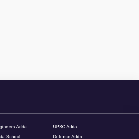
gineers Adda
UPSC Adda
da School
Defence Adda