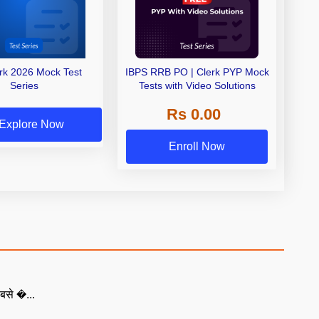
erk 2026 Mock Test
IBPS RRB PO | Clerk PYP Mock
Series
Tests with Video Solutions
Rs 0.00
Explore Now
Enroll Now
बसे �...