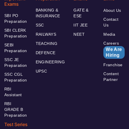
Exams
BANKING &
GATE &
About Us
SBI PO
INSURANCE
ESE
Contact
Preparation
SSC
IIT JEE
Us
SBI CLERK
RAILWAYS
NEET
Media
Preparation
Careers
TEACHING
SEBI
We Are
Preparation
DEFENCE
Hiring
SSC JE
ENGINEERING
Franchise
Preparation
UPSC
Content
SSC CGL
Partner
Preparation
RBI
Assistant
RBI
GRADE B
Preparation
Test Series