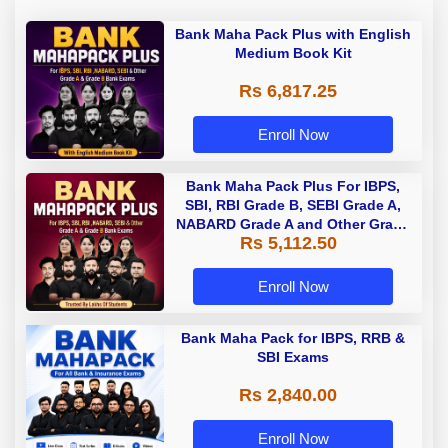
Bank Maha Pack Plus with English
Medium Book Kit
Rs 6,817.25
Enroll Now
Bank Maha Pack Plus For IBPS,
SBI, RBI Grade B, SEBI Grade A,
NABARD Grade A and Other Grade
Rs 5,112.50
A & Grade B Bank Exams
Enroll Now
Bank Maha Pack for IBPS, RRB &
SBI Exams
Rs 2,840.00
Enroll Now