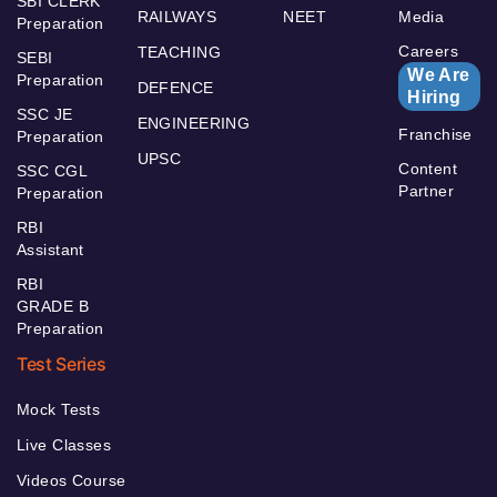
SBI CLERK
RAILWAYS
NEET
Media
Preparation
Careers
TEACHING
SEBI
We Are
Preparation
DEFENCE
Hiring
SSC JE
ENGINEERING
Franchise
Preparation
UPSC
Content
SSC CGL
Partner
Preparation
RBI
Assistant
RBI
GRADE B
Preparation
Test Series
Mock Tests
Live Classes
Videos Course