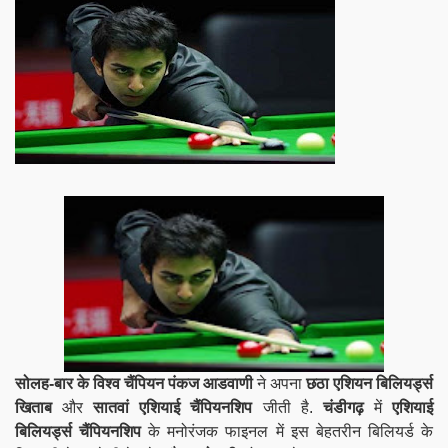
सोलह-बार के विश्व चैंपियन
पंकज आडवाणी
ने अपना
छठा एशियन बिलियर्ड्स
खिताब
और
सातवां एशियाई चैंपियनशिप
जीती है.
चंडीगढ़
में
एशियाई
बिलियर्ड्स चैंपियनशिप
के मनोरंजक फाइनल में इस बेहतरीन
बिलियर्ड के