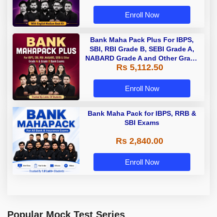
Enroll Now
Bank Maha Pack Plus For IBPS,
SBI, RBI Grade B, SEBI Grade A,
NABARD Grade A and Other Grade
Rs 5,112.50
A & Grade B Bank Exams
Enroll Now
Bank Maha Pack for IBPS, RRB &
SBI Exams
Rs 2,840.00
Enroll Now
Popular Mock Test Series