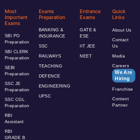
Most
Exams
Entrance
Quick
Important
Preparation
Exams
Links
Exams
BANKING &
GATE &
About Us
SBI PO
INSURANCE
ESE
Contact
Preparation
SSC
IIT JEE
Us
SBI CLERK
RAILWAYS
NEET
Media
Preparation
Careers
TEACHING
SEBI
We Are
Preparation
DEFENCE
Hiring
SSC JE
ENGINEERING
Franchise
Preparation
UPSC
Content
SSC CGL
Partner
Preparation
RBI
Assistant
RBI
GRADE B