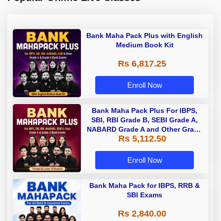
Bank Maha Pack Plus with English
Medium Book Kit
Rs 6,817.25
Enroll Now
Bank Maha Pack Plus For IBPS,
SBI, RBI Grade B, SEBI Grade A,
NABARD Grade A and Other Grade
Rs 5,112.50
A & Grade B Bank Exams
Enroll Now
Bank Maha Pack for IBPS, RRB &
SBI Exams
Rs 2,840.00