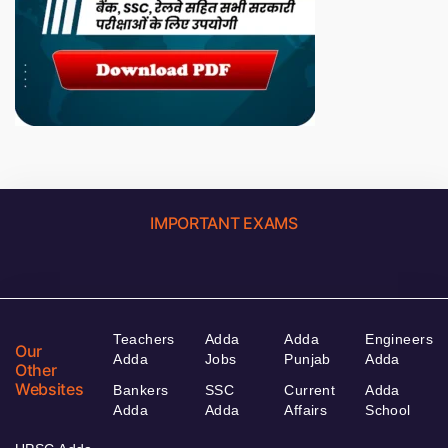
IMPORTANT EXAMS
Teachers
Adda
Adda
Engineers
Our
Adda
Jobs
Punjab
Adda
Other
Websites
Bankers
SSC
Current
Adda
Adda
Adda
Affairs
School