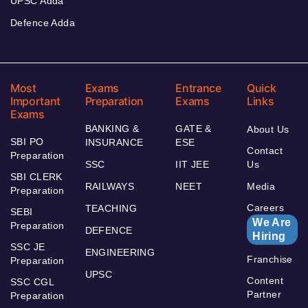
UPSC Adda
Defence Adda
Most
Exams
Entrance
Quick
Important
Preparation
Exams
Links
Exams
BANKING &
GATE &
About Us
SBI PO
INSURANCE
ESE
Contact
Preparation
SSC
IIT JEE
Us
SBI CLERK
RAILWAYS
NEET
Media
Preparation
Careers
TEACHING
SEBI
We Are
Preparation
DEFENCE
Hiring
SSC JE
ENGINEERING
Franchise
Preparation
UPSC
Content
SSC CGL
Partner
Preparation