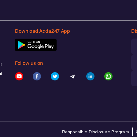
Download Adda247 App
Di
Follow us on
f
it
Responsible Disclosure Program