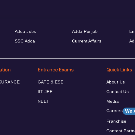
Adda Jobs
Adda Punjab
En
SSC Adda
Current Affairs
Ad
ation
Entrance Exams
Quick Links
NSURANCE
GATE & ESE
About Us
IIT JEE
Contact Us
NEET
Media
Careers
We 
Franchise
Content Partn