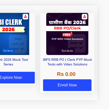
erk 2026 Mock Test
IBPS RRB PO | Clerk PYP Mock
Series
Tests with Video Solutions
Rs 0.00
Explore Now
Enroll Now