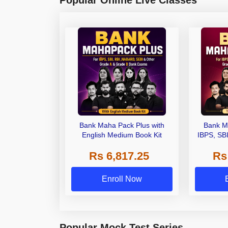
Bank Maha Pack Plus with
Bank M
English Medium Book Kit
IBPS, SB
Grade A,
Rs 6,817.25
Rs
Other Gra
Enroll Now
Popular Mock Test Series