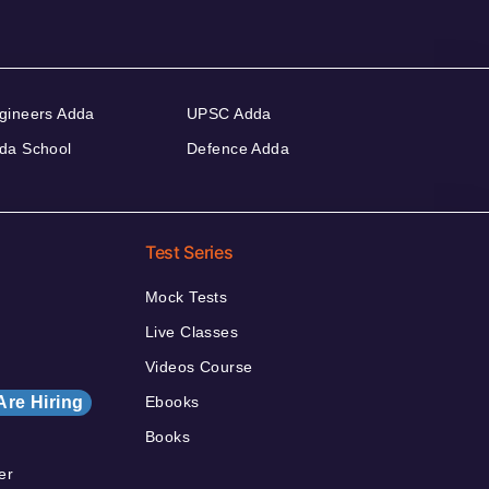
gineers Adda
UPSC Adda
da School
Defence Adda
Test Series
Mock Tests
Live Classes
Videos Course
Are Hiring
Ebooks
Books
er