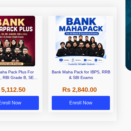
aha Pack Plus For
Bank Maha Pack for IBPS, RRB
I, RBI Grade B, SEBI
& SBI Exams
 NABARD Grade A and
 5,112.50
Rs 2,840.00
de A & Grade B Bank
Exams
Enroll Now
Enroll Now