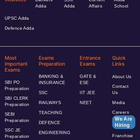
Adda
Adda
Affairs
School
UPSC Adda
Defence Adda
Most
Exams
Entrance
Quick
Important
Preparation
Exams
Links
Exams
BANKING &
GATE &
About Us
SBI PO
INSURANCE
ESE
Contact
Preparation
SSC
IIT JEE
Us
SBI CLERK
RAILWAYS
NEET
Media
Preparation
Careers
TEACHING
SEBI
We Are
Preparation
DEFENCE
Hiring
SSC JE
ENGINEERING
Franchise
Preparation