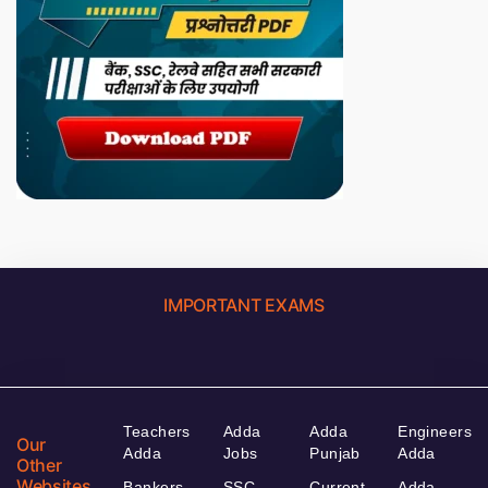
IMPORTANT EXAMS
Teachers
Adda
Adda
Engineers
Our
Adda
Jobs
Punjab
Adda
Other
Websites
Bankers
SSC
Current
Adda