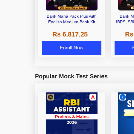
Bank Maha Pack Plus with
Bank M
English Medium Book Kit
IBPS, SB
Grade A,
Rs 6,817.25
Rs
Other Gra
Enroll Now
Popular Mock Test Series