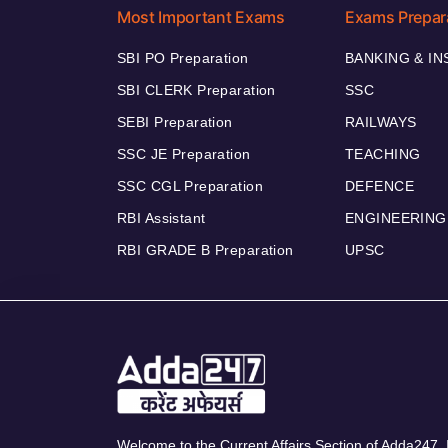
Most Important Exams
Exams Prepar
SBI PO Preparation
BANKING & I
SBI CLERK Preparation
SSC
SEBI Preparation
RAILWAYS
SSC JE Preparation
TEACHING
SSC CGL Preparation
DEFENCE
RBI Assistant
ENGINEERING
RBI GRADE B Preparation
UPSC
Welcome to the Current Affairs Section of Adda247. I