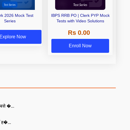
erk 2026 Mock Test
IBPS RRB PO | Clerk PYP Mock
Series
Tests with Video Solutions
Rs 0.00
Explore Now
Enroll Now
बसे �...
ँ ह�...