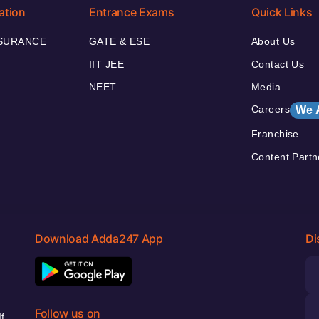
ation
Entrance Exams
Quick Links
NSURANCE
GATE & ESE
About Us
IIT JEE
Contact Us
NEET
Media
Careers
We 
Franchise
Content Partn
Download Adda247 App
Di
Follow us on
f