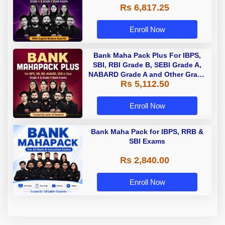
Rs 6,817.25
Enroll Now
Bank Maha Pack Plus For IBPS,
SBI, RBI Grade B, SEBI Grade A,
NABARD Grade A and Other Grade
Rs 5,112.50
A & Grade B Bank Exams
Enroll Now
Bank Maha Pack for IBPS, RRB &
SBI Exams
Rs 2,840.00
Enroll Now