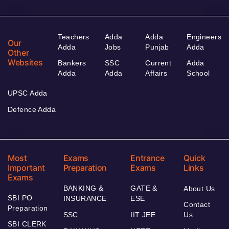
Teachers
Adda
Adda
Engineers
Our
Adda
Jobs
Punjab
Adda
Other
Websites
Bankers
SSC
Current
Adda
Adda
Adda
Affairs
School
UPSC Adda
Defence Adda
Most
Exams
Entrance
Quick
Important
Preparation
Exams
Links
Exams
BANKING &
GATE &
About Us
SBI PO
INSURANCE
ESE
Contact
Preparation
SSC
IIT JEE
Us
SBI CLERK