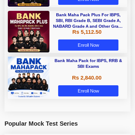
Bank Maha Pack Plus For IBPS,
SBI, RBI Grade B, SEBI Grade A,
NABARD Grade A and Other Grade
Rs 5,112.50
A & Grade B Bank Exams
Enroll Now
Bank Maha Pack for IBPS, RRB &
SBI Exams
Rs 2,840.00
Enroll Now
Popular Mock Test Series