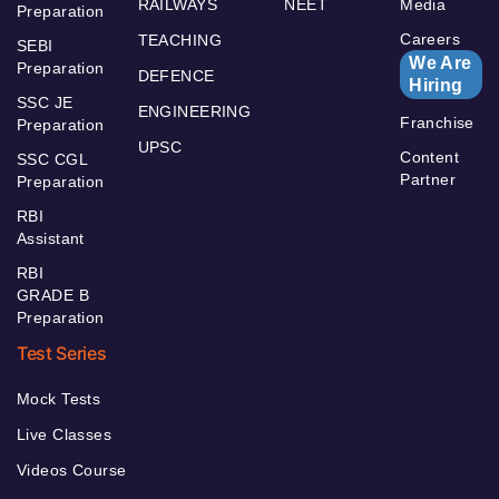
RAILWAYS
NEET
Media
Preparation
Careers
TEACHING
SEBI
We Are
Preparation
DEFENCE
Hiring
SSC JE
ENGINEERING
Franchise
Preparation
UPSC
Content
SSC CGL
Partner
Preparation
RBI
Assistant
RBI
GRADE B
Preparation
Test Series
Mock Tests
Live Classes
Videos Course