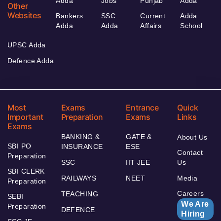
Adda
Jobs
Punjab
Adda
Other
Websites
Bankers
SSC
Current
Adda
Adda
Adda
Affairs
School
UPSC Adda
Defence Adda
Most
Exams
Entrance
Quick
Important
Preparation
Exams
Links
Exams
BANKING &
GATE &
About Us
SBI PO
INSURANCE
ESE
Contact
Preparation
SSC
IIT JEE
Us
SBI CLERK
RAILWAYS
NEET
Media
Preparation
Careers
TEACHING
SEBI
We Are
Preparation
DEFENCE
Hiring