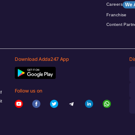
Careers
We 
Franchise
Content Partn
Download Adda247 App
Di
Follow us on
f
it