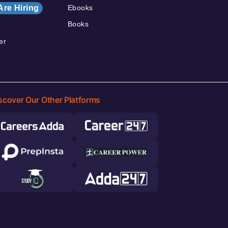
Are Hiring
Ebooks
Books
er
scover Our Other Platforms