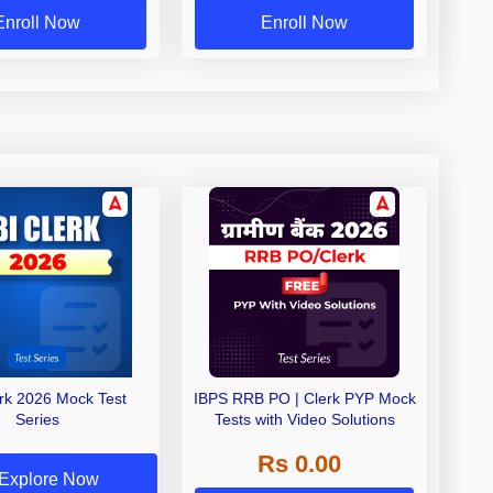
Enroll Now
Enroll Now
erk 2026 Mock Test
IBPS RRB PO | Clerk PYP Mock
Series
Tests with Video Solutions
Rs 0.00
Explore Now