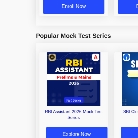
Enroll Now
Popular Mock Test Series
RBI Assistant 2026 Mock Test
SBI Cl
Series
Explore Now