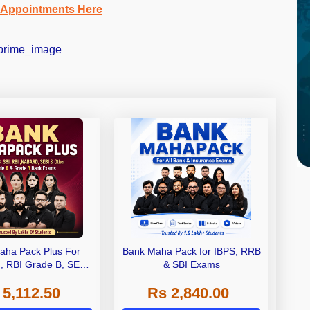
 Appointments Here
aha Pack Plus For
Bank Maha Pack for IBPS, RRB
I, RBI Grade B, SEBI
& SBI Exams
 NABARD Grade A and
 5,112.50
Rs 2,840.00
de A & Grade B Bank
Exams