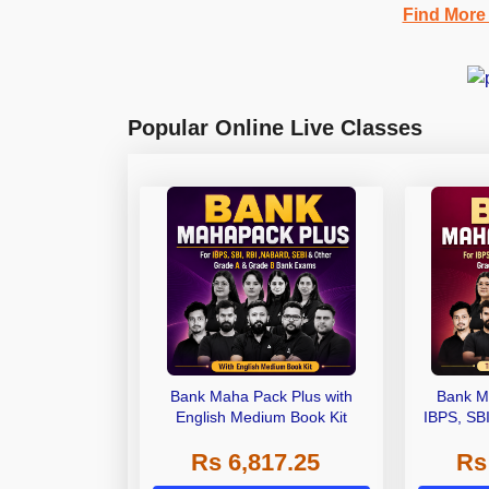
Find More
Popular Online Live Classes
Bank Maha Pack Plus with
Bank M
English Medium Book Kit
IBPS, SB
Grade A,
Rs 6,817.25
Rs
Other Gra