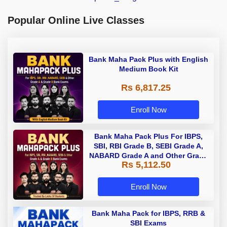
Popular Online Live Classes
Bank Maha Pack Plus with English
Medium Book Kit
Rs 6,817.25
Enroll Now
Bank Maha Pack Plus For IBPS,
SBI, RBI Grade B, SEBI Grade A,
NABARD Grade A and Other Grade
Rs 5,112.50
A & Grade B Bank Exams
Enroll Now
Bank Maha Pack for IBPS, RRB &
SBI Exams