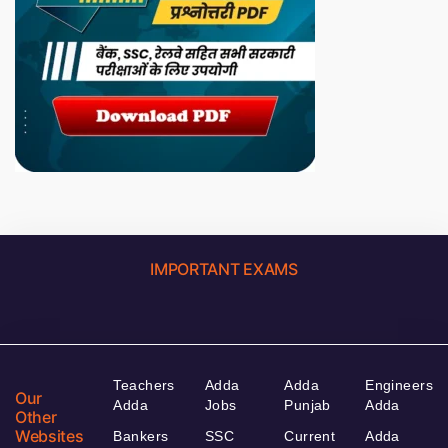
IMPORTANT EXAMS
Teachers
Adda
Adda
Engineers
Our
Adda
Jobs
Punjab
Adda
Other
Websites
Bankers
SSC
Current
Adda