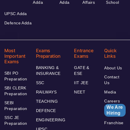
Adda
Adda
Affairs
School
UPSC Adda
Defence Adda
Most
Exams
Entrance
Quick
Important
Preparation
Exams
Links
Exams
BANKING &
GATE &
About Us
SBI PO
INSURANCE
ESE
Contact
Preparation
SSC
IIT JEE
Us
SBI CLERK
RAILWAYS
NEET
Media
Preparation
Careers
TEACHING
SEBI
We Are
Preparation
DEFENCE
Hiring
SSC JE
ENGINEERING
Franchise
Preparation
UPSC