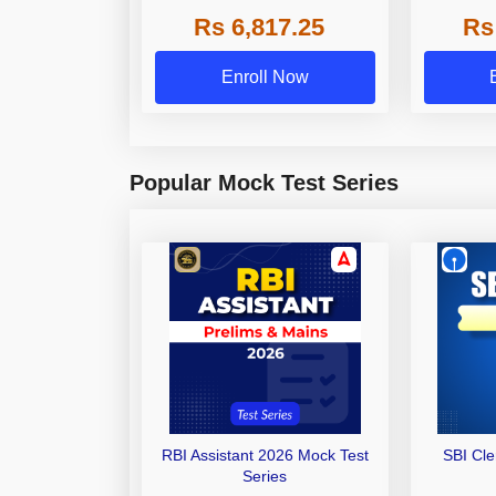
Grade A,
Rs 6,817.25
Rs
Other Gra
Enroll Now
Popular Mock Test Series
RBI Assistant 2026 Mock Test
SBI Cl
Series