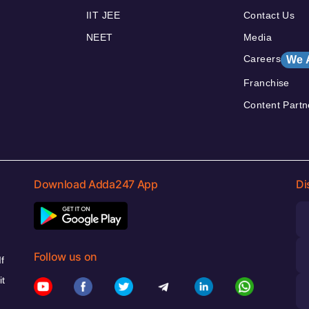
IIT JEE
Contact Us
NEET
Media
Careers
We 
Franchise
Content Partn
Download Adda247 App
Di
Follow us on
f
it