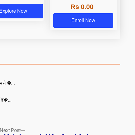
Rs 0.00
Explore Now
Enroll Now
बसे �...
ँ ह�...
Next
Next Post