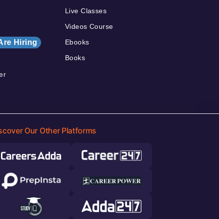
Live Classes
Videos Course
Are Hiring
Ebooks
Books
er
scover Our Other Platforms