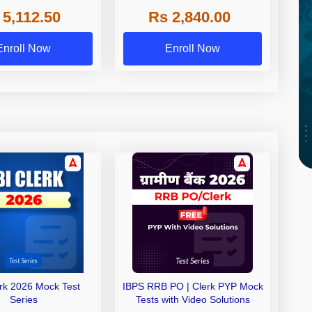
 NABARD Grade A and
 5,112.50
Rs 2,840.00
de A & Grade B Bank
Exams
Enroll Now
Enroll Now
erk 2026 Mock Test
IBPS RRB PO | Clerk PYP Mock
Series
Tests with Video Solutions