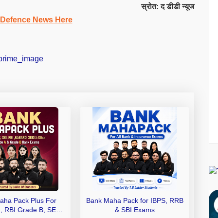
स्रोत: द डीडी न्यूज
 Defence News Here
aha Pack Plus For
Bank Maha Pack for IBPS, RRB
I, RBI Grade B, SEBI
& SBI Exams