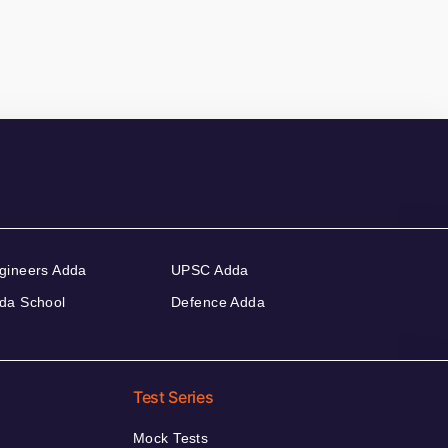
gineers Adda
UPSC Adda
da School
Defence Adda
Test Series
Mock Tests