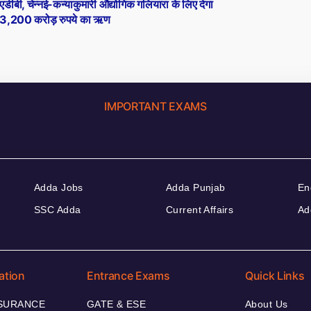
post:
एडीबी, चेन्नई-कन्याकुमारी औद्योगिक गलियारा के लिए देगा
3,200 करोड़ रुपये का ऋण
IMPORTANT EXAMS
Adda Jobs
Adda Punjab
En
SSC Adda
Current Affairs
Ad
ation
Entrance Exams
Quick Links
NSURANCE
GATE & ESE
About Us