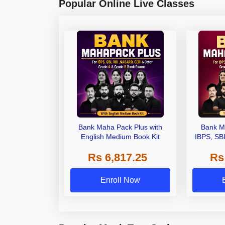
Popular Online Live Classes
Bank Maha Pack Plus with
Bank M
English Medium Book Kit
IBPS, SB
Grade A,
Rs 6,817.25
Rs
Other Gra
Enroll Now