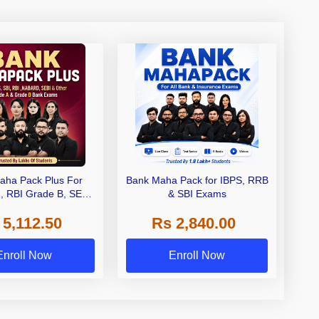
aha Pack Plus For
Bank Maha Pack for IBPS, RRB
I, RBI Grade B, SEBI
& SBI Exams
 NABARD Grade A and
 5,112.50
Rs 2,840.00
de A & Grade B Bank
Exams
Enroll Now
Enroll Now