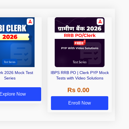
erk 2026 Mock Test
IBPS RRB PO | Clerk PYP Mock
Series
Tests with Video Solutions
Rs 0.00
Explore Now
Enroll Now