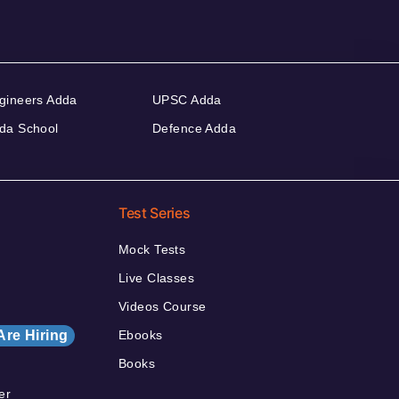
gineers Adda
UPSC Adda
da School
Defence Adda
Test Series
Mock Tests
Live Classes
Videos Course
Are Hiring
Ebooks
Books
er