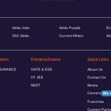
Adda Jobs
Adda Punjab
En
SSC Adda
Current Affairs
Ad
ation
Entrance Exams
Quick Links
NSURANCE
GATE & ESE
About Us
IIT JEE
Contact Us
NEET
Media
Careers
We 
Franchise
Content Partn